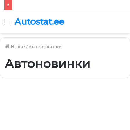
Autostat.ee
Menu
Home
/
Автоновинки
Автоновинки
Citroën
обновил
электрокары
С-
C4
и
С-