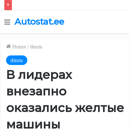
Autostat.ee
Menu
Home
/
dmru
dmru
В лидерах
внезапно
оказались желтые
машины