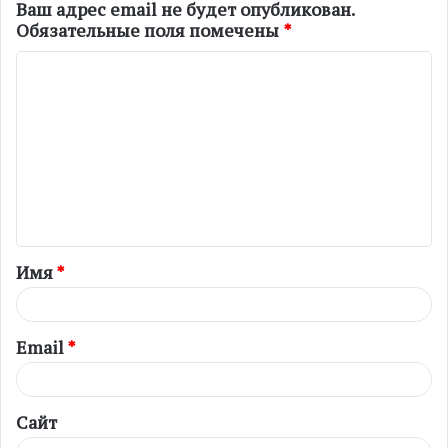
Ваш адрес email не будет опубликован.
Обязательные поля помечены
*
К
о
м
м
е
н
т
Имя
*
а
р
и
Email
*
й
*
Сайт