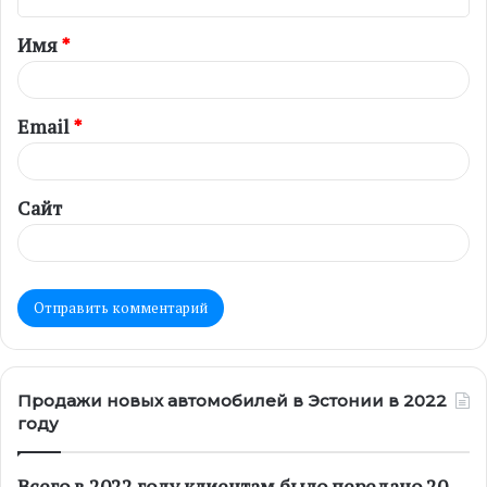
т
Имя
*
а
р
и
Email
*
й
*
Сайт
Продажи новых автомобилей в Эстонии в 2022
году
Всего в 2022 году клиентам было передано 20