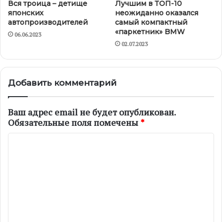
Вся троица – детище
Лучшим в ТОП-10
японских
неожиданно оказался
автопроизводителей
самый компактный
«паркетник» BMW
06.06.2023
02.07.2023
Добавить комментарий
Ваш адрес email не будет опубликован.
Обязательные поля помечены
*
К
о
м
м
е
н