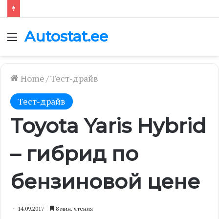
Autostat.ee
Menu
Home
/
Тест-драйв
Тест-драйв
Toyota Yaris Hybrid
– гибрид по
бензиновой цене
14.09.2017
8 мин. чтения