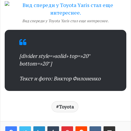
Вид спереди у Toyota Yaris стал еще интереснее.
[divider style=»solid» top=»20″
bottom=»20″]
Текст и фото: Виктор Филоненко
Toyota
LinkedIn
Tumblr
Pinterest
Reddit
VKontakte
Share via Email