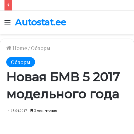
Autostat.ee
Menu
Home
/
Обзоры
Обзоры
Новая БМВ 5 2017
модельного года
13.04.2017
3 мин. чтения