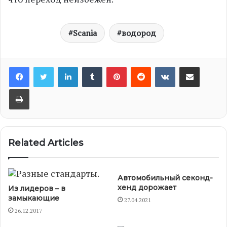
Scania
водород
LinkedIn
Tumblr
Pinterest
Reddit
VKontakte
Share via Email
Print
Related Articles
Автомобильный секонд-
хенд дорожает
Из лидеров – в
замыкающие
27.04.2021
26.12.2017