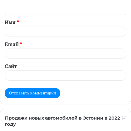
н
т
Имя
*
а
р
и
Email
*
й
*
Сайт
Продажи новых автомобилей в Эстонии в 2022
году