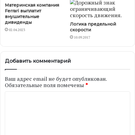
Материнская компания
Ferrari выплатит
внушительные
дивиденды
Логика предельной
скорости
02.04.2023
10.09.2017
Добавить комментарий
Ваш адрес email не будет опубликован.
Обязательные поля помечены
*
К
о
м
м
е