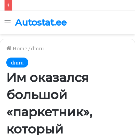
Autostat.ee
Menu
Home
/
dmru
dmru
Им оказался
большой
«паркетник»,
который