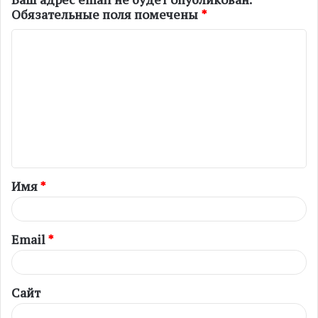
Обязательные поля помечены
*
К
о
м
м
е
н
т
Имя
*
а
р
и
Email
*
й
*
Сайт