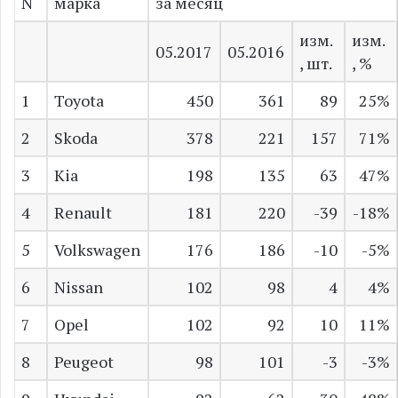
N
марка
за месяц
изм.
изм.
05.2017
05.2016
, шт.
, %
1
Toyota
450
361
89
25%
2
Skoda
378
221
157
71%
3
Kia
198
135
63
47%
4
Renault
181
220
-39
-18%
5
Volkswagen
176
186
-10
-5%
6
Nissan
102
98
4
4%
7
Opel
102
92
10
11%
8
Peugeot
98
101
-3
-3%