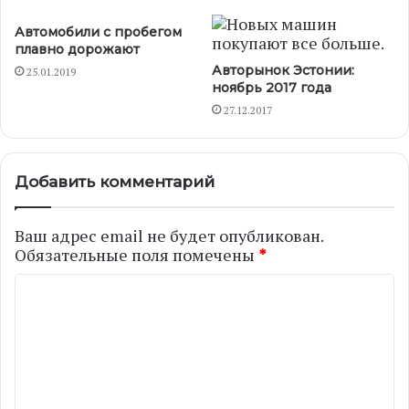
Автомобили с пробегом
плавно дорожают
Авторынок Эстонии:
25.01.2019
ноябрь 2017 года
27.12.2017
Добавить комментарий
Ваш адрес email не будет опубликован.
Обязательные поля помечены
*
К
о
м
м
е