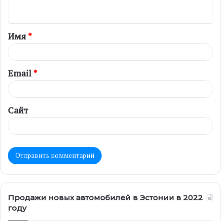
н
т
Имя
*
а
р
и
Email
*
й
*
Сайт
Продажи новых автомобилей в Эстонии в 2022
году