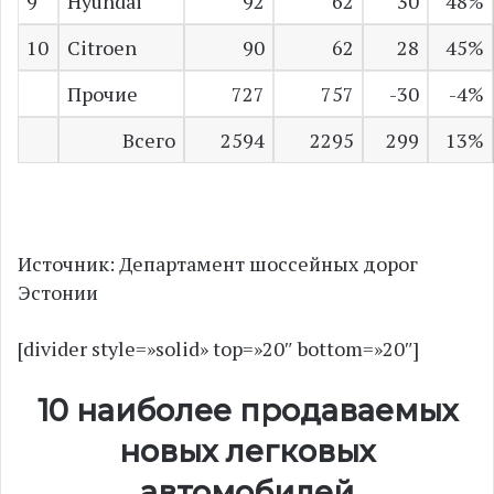
9
Hyundai
92
62
30
48%
10
Citroen
90
62
28
45%
Прочие
727
757
-30
-4%
Всего
2594
2295
299
13%
Источник: Департамент шоссейных дорог
Эстонии
[divider style=»solid» top=»20″ bottom=»20″]
10 наиболее продаваемых
новых легковых
автомобилей