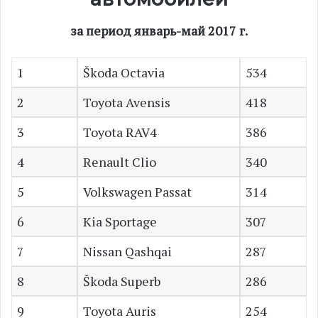
за период январь-май 2017 г.
1
Škoda Octavia
534
2
Toyota Avensis
418
3
Toyota RAV4
386
4
Renault Clio
340
5
Volkswagen Passat
314
6
Kia Sportage
307
7
Nissan Qashqai
287
8
Škoda Superb
286
9
Toyota Auris
254