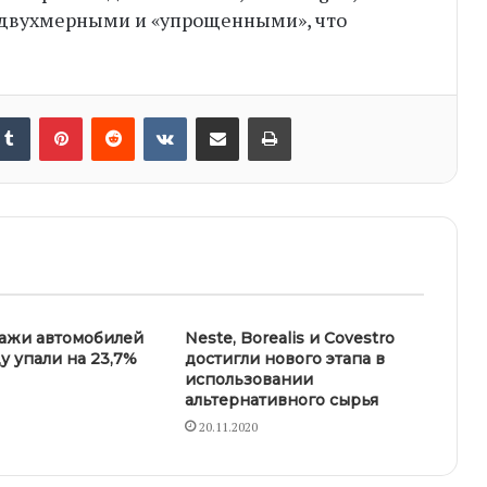
 двухмерными и «упрощенными», что
nkedIn
Tumblr
Pinterest
Reddit
VKontakte
Share via Email
Print
ажи автомобилей
Neste, Borealis и Covestro
у упали на 23,7%
достигли нового этапа в
использовании
альтернативного сырья
20.11.2020