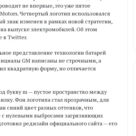
роводит не впервые, это уже пятое
 Motors. Четвертый логотип использовался
ый знак изменен в рамках новой стратегии,
на выпуске электромобилей. Об этом
в Twitter.
ьное представление технологии батарей
Инициалы GM написаны не строчными, а
ил квадратную форму, но отличается
д букву m — пустое пространство между
илку. Фон логотипа стал прозрачным, для
н синий цвет разных оттенков, что
 с нулевыми выбросами загряз­няющих
готовил редизайн официаль­ного сайта — его