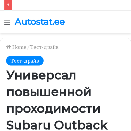
Autostat.ee
Menu
Home
/
Тест-драйв
Тест-драйв
Универсал
повышенной
проходимости
Subaru Outback