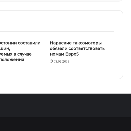
стонии составили
Нарвские таксомоторы
шин,
обязали соответствовать
емых в случае
номам Евро5
 положения
08.02.2019