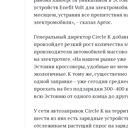
устройств Enefit Volt для электромо
месяцем, устраняя все препятствия н
электромобиля», – сказал Аргос.
Генеральный директор Circle K добав
произойдет резкий рост количества э
производители автомобилей массово
на электротяге. «На нашем рынке уж
Эстонии кроссоверы, удобные не мене
экологичные. К тому же, существенно
одной заправке – уже сегодня средн
проехать на без подзарядки 300–400 км
всю Эстонию от одного конца до друго
У сети автозаправок Circle K на терр
шести из них есть зарядные устройст
отслеживаем растущий спрос на заря