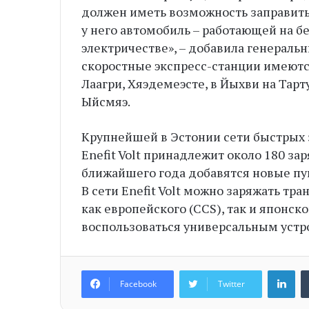
должен иметь возможность заправитьс
у него автомобиль – работающей на б
электричестве», – добавила генеральн
скоростные экспресс-станции имеются
Лаагри, Хяэдемеэсте, в Йыхви на Тарт
Ыйсмяэ.
Крупнейшей в Эстонии сети быстрых 
Enefit Volt принадлежит около 180 за
ближайшего года добавятся новые пу
В сети Enefit Volt можно заряжать т
как европейского (CCS), так и японс
воспользоваться универсальным устр
Li
Facebook
Twitter