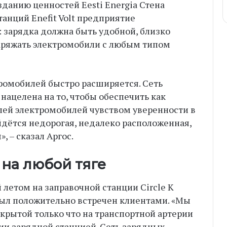
зданию ценностей Eesti Energia Стена
танций Enefit Volt предприятие
 зарядка должна быть удобной, близко
аряжать электромобили с любым типом
ромобилей быстро расширяется. Сеть
 нацелена на то, чтобы обеспечить как
лей электромобилей чувством уверенности в
айдётся недорогая, недалеко расположенная,
, – сказал Аргос.
на любой тяге
 летом на заправочной станции Circle K
был положительно встречен клиентами. «Мы
ткрытой только что на транспортной артерии
ии зарядной станцией. Сеть зарядных