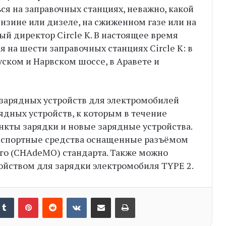
я на заправочных станциях, неважно, какой
ензине или дизеле, на сжиженном газе или на
ый директор Circle K. В настоящее время
 на шести заправочных станциях Circle K: в
уском и Нарвском шоссе, в Аравете и
зарядных устройств для электромобилей
рядных устройств, к которым в течение
нкты зарядки и новые зарядные устройства.
ранспортные средства оснащенные разъёмом
кого (CHAdeMO) стандарта. Также можно
ойством для зарядки электромобиля TYPE 2.
nkedIn
Tumblr
Pinterest
Reddit
VKontakte
Share via Email
Print