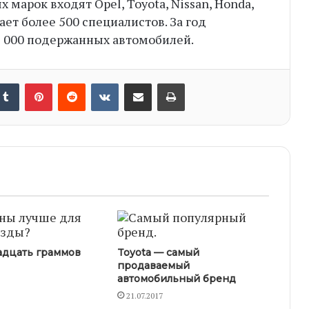
марок входят Opel, Toyota, Nissan, Honda,
ет более 500 специалистов. За год
5 000 подержанных автомобилей.
nkedIn
Tumblr
Pinterest
Reddit
VKontakte
Share via Email
Print
адцать граммов
Toyota — самый
продаваемый
автомобильный бренд
21.07.2017