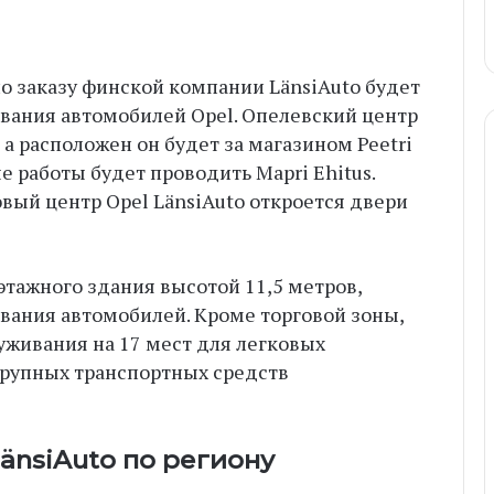
по заказу финской компании LänsiAuto будет
ивания автомобилей Opel. Опелевский центр
 а расположен он будет за магазином Peetri
ые работы будет проводить Mapri Ehitus.
вый центр Opel LänsiAuto откроется двери
этажного здания высотой 11,5 метров,
вания автомобилей. Кроме торговой зоны,
луживания на 17 мест для легковых
 крупных транспортных средств
änsiAuto по региону