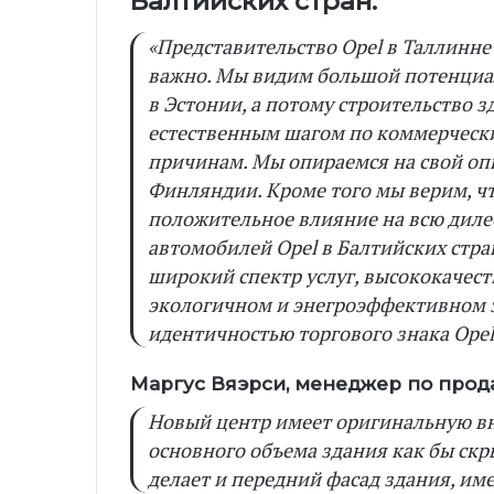
Балтийских стран:
«Представительство Opel в Таллинне
важно. Мы видим большой потенциал
в Эстонии, а потому строительство з
естественным шагом по коммерческ
причинам. Мы опираемся на свой оп
Финляндии. Кроме того мы верим, ч
положительное влияние на всю дил
автомобилей Opel в Балтийских стра
широкий спектр услуг, высококачес
экологичном и энегроэффективном з
идентичностью торгового знака Opel
Маргус Вяэрси, менеджер по прода
Новый центр имеет оригинальную в
основного объема здания как бы ск
делает и передний фасад здания, и